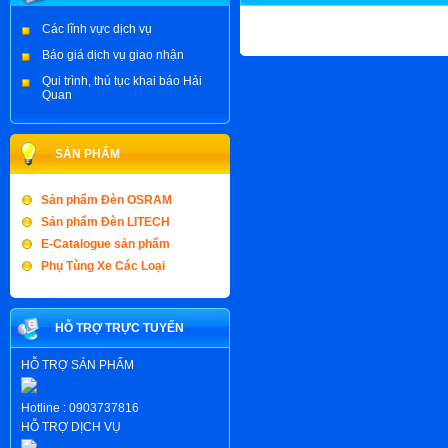
Các lĩnh vực dịch vụ
Báo giá dịch vụ giao nhận
Qui trình, thủ tục khai báo Hải
Quan
SẢN PHẨM
Sản phẩm Đèn OSRAM
Sản phẩm Đèn LITECH
E-Catalogue sản phẩm
Phụ Tùng Xe Các Loại
HỖ TRỢ TRỰC TUYẾN
HỖ TRỢ SẢN PHẨM
Hotline :
0903737816
HỖ TRỢ DỊCH VỤ