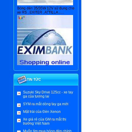
Bóng đèn 35/35W 12V sử dụng cho
xe RS , EXITER , ATTILLA ......
Bạn muốn mua hàng qua mạng ?
Xin nhấn nút Chi Tiết để tìm hiểu
thêm , cám ơn !
TIN TỨC
Suzuki Sky Drive 125cc - xe tay
ga của tương lai
SYM ra mắt dòng tay ga mới
Mặt trái của Đèn Xenon
Xe giá rẻ của GM ra mắt thị
trường Việt Nam
Bóng đèn pha xe hơi 64193NBR
Muốn tìm mua bóng đèn chính