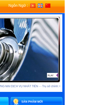
Ngôn Ngữ :
ỊCH VỤ NHẤT TIẾN - - Trụ sở chính: 62/73 Lý Chính Thắng, Quận 3, TP.HCM - Ch
SẢN PHẨM MỚI