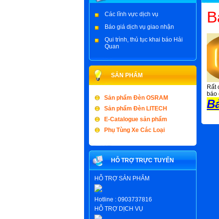
B
Các lĩnh vực dịch vụ
Báo giá dịch vụ giao nhận
Qui trình, thủ tục khai báo Hải
Quan
SẢN PHẨM
Rất 
báo 
Sản phẩm Đèn OSRAM
B
Sản phẩm Đèn LITECH
E-Catalogue sản phẩm
Phụ Tùng Xe Các Loại
HỖ TRỢ TRỰC TUYẾN
HỖ TRỢ SẢN PHẨM
Hotline :
0903737816
HỖ TRỢ DỊCH VỤ