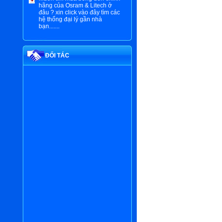
Osram chính hãng
hãng của Osram & Litech ở
đâu ? xin click vào đây tìm các
hệ thống đại lý gần nhà
bạn.......
ĐỐI TÁC